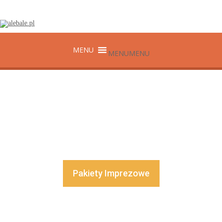
MENU
MENU
100%
Na życzenie stworzymy pakiet imprezowy w
100% dostosowany do Państwa potrzeb !
Pakiety Imprezowe