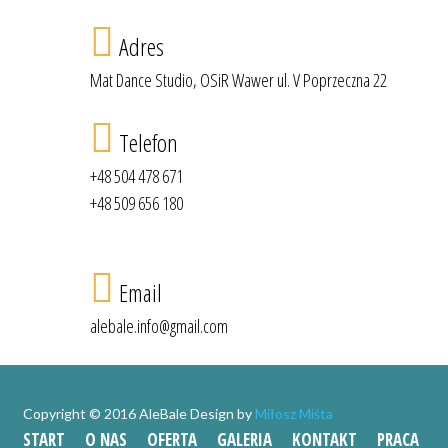
Adres
Mat Dance Studio, OSiR Wawer ul. V Poprzeczna 22
Telefon
+48 504 478 671
+48 509 656 180
Email
alebale.info@gmail.com
Copyright © 2016 AleBale Design by
Miłosz Miśta
START
O NAS
OFERTA
GALERIA
KONTAKT
PRACA