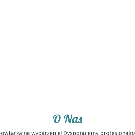
ie stworzymy pakiet imprezowy w 100% dostosow
trzeb !
O Nas
epowtarzalne wydarzenie! Dysponujemy profesjonaln