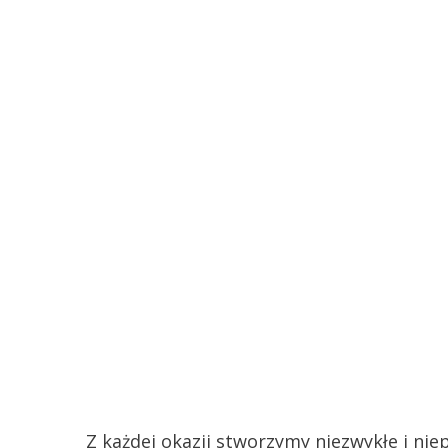
100%
Na życzen
Państwa po
Z każdej okazji stworzymy niezwykłe i ni