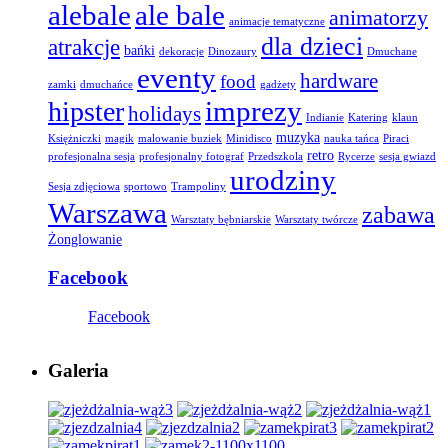
alebale
ale bale
animatorzy
animacje tematyczne
dla dzieci
atrakcje
bańki
dekoracje
Dinozaury
Dmuchane
eventy
hardware
food
zamki
dmuchańce
gadżety
imprezy
hipster
holidays
Indianie
Katering
klaun
muzyka
Księżniczki
magik
malowanie buziek
Minidisco
nauka tańca
Piraci
retro
profesjonalna sesja
profesjonalny fotograf
Przedszkola
Rycerze
sesja gwiazd
urodziny
Sesja zdjęciowa
sportowo
Trampoliny
Warszawa
zabawa
Warsztaty bębniarskie
Warsztaty twórcze
Żonglowanie
Facebook
Facebook
Galeria