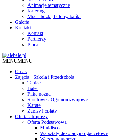
Animacje tematyczne
Katering
Mix – buźki, balony, bańki
Galeria
Kontakt
Kontakt
Partnerzy
Praca
MENU
MENU
O nas
Zajęcia - Szkoła i Przedszkola
Taniec
Balet
Piłka nożna
Sportowe - Ogólnorozwojowe
Karate
Zapisy i opłaty
Oferta - Imprezy
Oferta Podstawowa
Minidisco
Warsztaty dekoracyjno-gadżetowe
Warsztaty twórcze