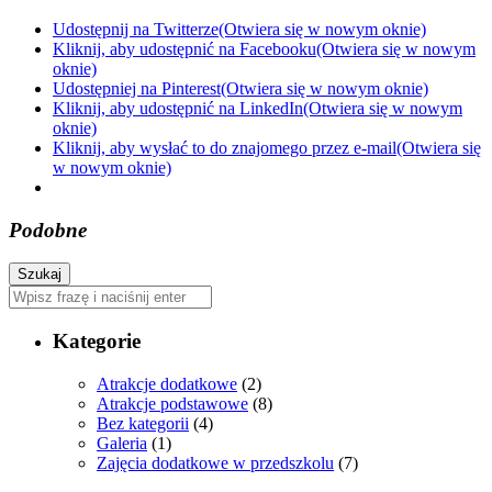
Udostępnij na Twitterze(Otwiera się w nowym oknie)
Kliknij, aby udostępnić na Facebooku(Otwiera się w nowym
oknie)
Udostępniej na Pinterest(Otwiera się w nowym oknie)
Kliknij, aby udostępnić na LinkedIn(Otwiera się w nowym
oknie)
Kliknij, aby wysłać to do znajomego przez e-mail(Otwiera się
w nowym oknie)
Podobne
Kategorie
Atrakcje dodatkowe
(2)
Atrakcje podstawowe
(8)
Bez kategorii
(4)
Galeria
(1)
Zajęcia dodatkowe w przedszkolu
(7)