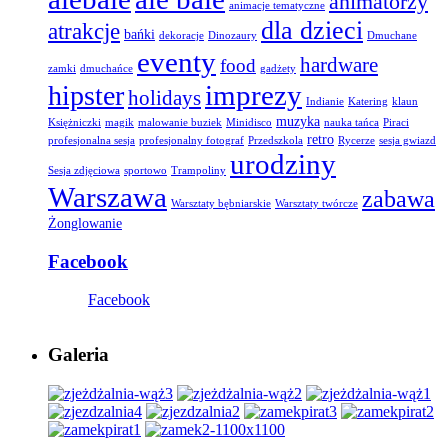
animatorzy
animacje tematyczne
dla dzieci
atrakcje
bańki
dekoracje
Dinozaury
Dmuchane
eventy
hardware
food
zamki
dmuchańce
gadżety
imprezy
hipster
holidays
Indianie
Katering
klaun
muzyka
Księżniczki
magik
malowanie buziek
Minidisco
nauka tańca
Piraci
retro
profesjonalna sesja
profesjonalny fotograf
Przedszkola
Rycerze
sesja gwiazd
urodziny
Sesja zdjęciowa
sportowo
Trampoliny
Warszawa
zabawa
Warsztaty bębniarskie
Warsztaty twórcze
Żonglowanie
Facebook
Facebook
Galeria