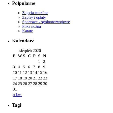
Polpularne
Zajęcia teatralne
Zapisy i opłaty
Sportowe - ogólnorozwojowe
Piłka nożna
Karate
Kalendarz
sierpień 2026
P
W
Ś
C
P
S
N
1
2
3
4
5
6
7
8
9
10
11
12
13
14
15
16
17
18
19
20
21
22
23
24
25
26
27
28
29
30
31
« kw.
Tagi