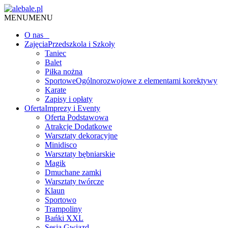
MENU
MENU
O nas
Zajęcia
Przedszkola i Szkoły
Taniec
Balet
Piłka nożna
Sportowe
Ogólnorozwojowe z elementami korektywy
Karate
Zapisy i opłaty
Oferta
Imprezy i Eventy
Oferta Podstawowa
Atrakcje Dodatkowe
Warsztaty dekoracyjne
Minidisco
Warsztaty bębniarskie
Magik
Dmuchane zamki
Warsztaty twórcze
Klaun
Sportowo
Trampoliny
Bańki XXL
Sesja Gwiazd