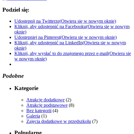
Podziel się:
Udostępnij na Twitterze(Otwiera się w nowym oknie)
Kliknij, aby udostępnić na Facebooku(Otwiera się w nowym
oknie)
Udostępniej na Pinterest(Otwiera się w nowym oknie)
Kliknij, aby udostępnić na LinkedIn(Otwiera się w nowym
oknie)
Kliknij, aby wysłać to do znajomego przez e-mail(Otwiera się
w nowym oknie)
Podobne
Kategorie
Atrakcje dodatkowe
(2)
Atrakcje podstawowe
(8)
Bez kategorii
(4)
Galeria
(1)
Zajęcia dodatkowe w przedszkolu
(7)
Polpularne