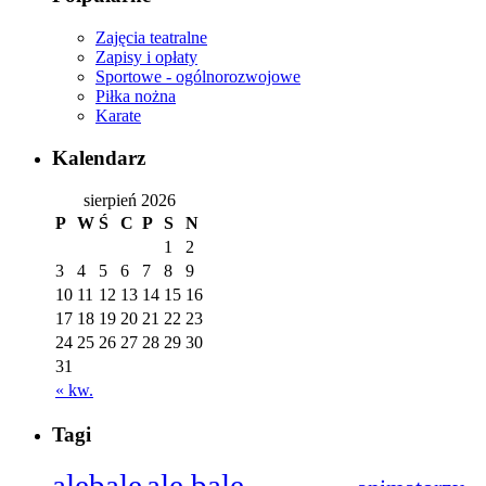
Zajęcia teatralne
Zapisy i opłaty
Sportowe - ogólnorozwojowe
Piłka nożna
Karate
Kalendarz
sierpień 2026
P
W
Ś
C
P
S
N
1
2
3
4
5
6
7
8
9
10
11
12
13
14
15
16
17
18
19
20
21
22
23
24
25
26
27
28
29
30
31
« kw.
Tagi
alebale
ale bale