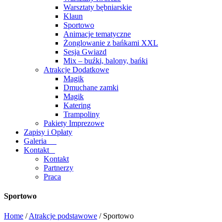
Warsztaty bębniarskie
Klaun
Sportowo
Animacje tematyczne
Żonglowanie z bańkami XXL
Sesja Gwiazd
Mix – buźki, balony, bańki
Atrakcje Dodatkowe
Magik
Dmuchane zamki
Magik
Katering
Trampoliny
Pakiety Imprezowe
Zapisy i Opłaty
Galeria
Kontakt
Kontakt
Partnerzy
Praca
Sportowo
Home
/
Atrakcje podstawowe
/
Sportowo